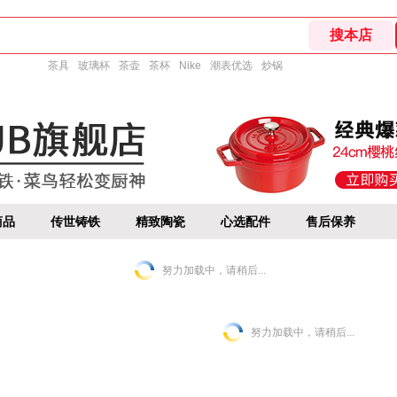
茶具
玻璃杯
茶壶
茶杯
Nike
潮表优选
炒锅
商品
传世铸铁
精致陶瓷
心选配件
售后保养
努力加载中，请稍后...
努力加载中，请稍后...