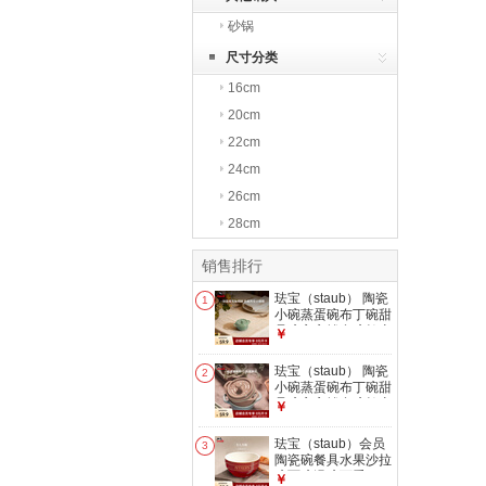
砂锅
尺寸分类
16cm
20cm
22cm
24cm
26cm
28cm
销售排行
珐宝（staub） 陶瓷
1
小碗蒸蛋碗布丁碗甜
品碗宝宝辅食碗炖盅
￥
炖汤盅饭碗带盖 圆
形小盅尤加利绿
珐宝（staub） 陶瓷
2
10cm
小碗蒸蛋碗布丁碗甜
品碗宝宝辅食碗炖盅
￥
炖汤盅饭碗带盖 圆
形小盅蜜桃粉10cm
珐宝（staub）会员
3
陶瓷碗餐具水果沙拉
碗面碗汤碗可爱ins
￥