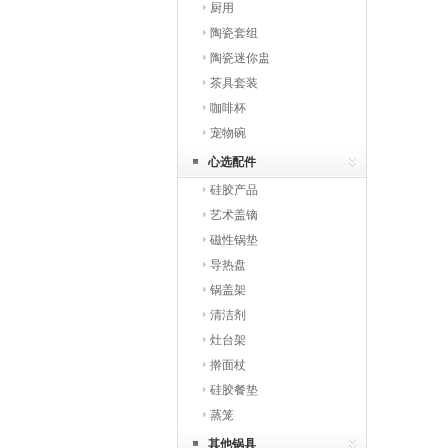
厨用
陶瓷套组
陶瓷迷你盅
茶具套装
咖啡杯
宠物碗
心选配件
硅胶产品
艺术盖镝
磁性锅垫
导热盘
锅盖架
清洁剂
灶台架
擀面杖
硅胶餐垫
蒸笼
其他锅具