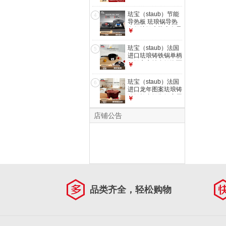
碗饭碗家用12cm 胭
脂红
珐宝（staub）节能
4
导热板 珐琅锅导热
盘保护锅底防变色导
￥
热锅快速解冻板 导
热解冻盘24cm
珐宝（staub）法国
5
进口珐琅铸铁锅单柄
奶锅宝宝辅食锅泡面
￥
锅平底汤锅家用煮粥
锅 迷你单柄奶锅黑
珐宝（staub）法国
6
色 10cm
进口龙年图案珐琅铸
铁锅炖煮锅焖锅家用
￥
煲汤炖锅 石榴红
24cm
店铺公告
品类齐全，轻松购物