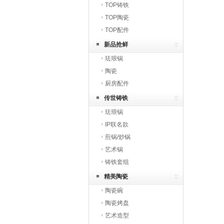
TOP铸铁
TOP陶瓷
TOP配件
新品抢鲜
珐琅锅
陶瓷
厨房配件
传世铸铁
珐琅锅
IP联名款
煎锅/炒锅
艺术锅
铸铁套组
精美陶瓷
陶瓷碗
陶瓷烤盘
艺术造型